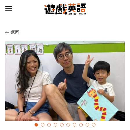
×
商品分類
首頁
返回
2026 夏令營
所有商品分類
課程總覽
活動總覽
家長分享
關於團隊
立即預約
演出/活動