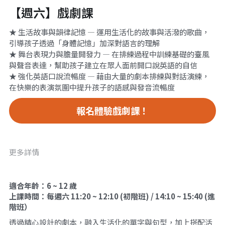
【週六】戲劇課
★ 生活故事與韻律記憶 — 運用生活化的故事與活潑的歌曲，
引導孩子透過「身體記憶」加深對語言的理解
★ 舞台表現力與膽量開發力 — 在排練過程中訓練基礎的臺風
與聲音表達，幫助孩子建立在眾人面前開口說英語的自信
★ 強化英語口說流暢度 — 藉由大量的劇本排練與對話演練，
在快樂的表演氛圍中提升孩子的語感與發音流暢度
報名體驗戲劇課！
更多詳情
適合年齡：6 ~ 12 歲
上課時間：每週六 11:20 ~ 12:10 (
初階班) / 14:10 ~ 15:40 (進
階班）
透過精心設計的劇本，融入生活化的單字與句型，加上搭配活