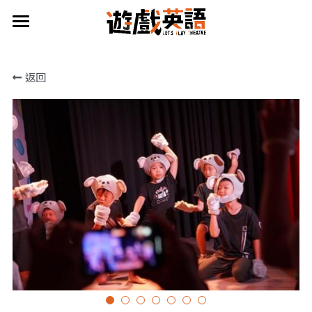
×
商品分類
首頁
返回
2026 夏令營
所有商品分類
課程總覽
活動總覽
家長分享
關於團隊
立即預約
演出/活動